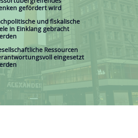
essortübergreifendes
enken gefördert wird
achpolitische und fiskalische
iele in Einklang gebracht
erden
esellschaftliche Ressourcen
erantwortungsvoll eingesetzt
erden