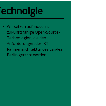
Technolgie
Wir setzen auf moderne,
zukunftsfähige Open-Source-
Technologien, die den
Anforderungen der IKT-
Rahmenarchitektur des Landes
Berlin gerecht werden