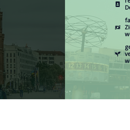
r
D
f
Z
w
g
v
w