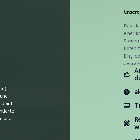
Unsere 
Das Hau
einer 
Steueru
Hilfen 
Einglie
beitrag
A
d
in)
a
 und
nd auf
T
ntierte
en und
R
w